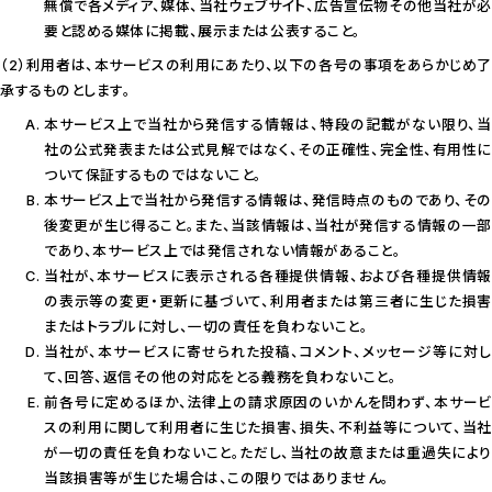
無償で各メディア、媒体、当社ウェブサイト、広告宣伝物その他当社が必
要と認める媒体に掲載、展示または公表すること。
（2）利用者は、本サービスの利用にあたり、以下の各号の事項をあらかじめ了
承するものとします。
本サービス上で当社から発信する情報は、特段の記載がない限り、当
社の公式発表または公式見解ではなく、その正確性、完全性、有用性に
ついて保証するものではないこと。
本サービス上で当社から発信する情報は、発信時点のものであり、その
後変更が生じ得ること。また、当該情報は、当社が発信する情報の一部
であり、本サービス上では発信されない情報があること。
当社が、本サービスに表示される各種提供情報、および各種提供情報
の表示等の変更・更新に基づいて、利用者または第三者に生じた損害
またはトラブルに対し、一切の責任を負わないこと。
当社が、本サービスに寄せられた投稿、コメント、メッセージ等に対し
て、回答、返信その他の対応をとる義務を負わないこと。
前各号に定めるほか、法律上の請求原因のいかんを問わず、本サービ
スの利用に関して利用者に生じた損害、損失、不利益等について、当社
が一切の責任を負わないこと。ただし、当社の故意または重過失により
当該損害等が生じた場合は、この限りではありません。