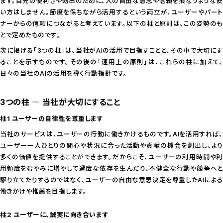
ます。目先の便利さや効率のために、人の自由な意思や信頼を損なうような使
い方はしません。節度を保ちながら活用するという両立が、ユーザーやパート
ナーからの信頼につながると考えています。以下の柱と原則は、この姿勢のも
とで定めたものです。
次に掲げる「3つの柱」は、当社がAIの活用で目指すことと、その中で大切にす
ることを示すものです。その後の「運用上の原則」は、これらの柱に加えて、
日々の当社のAIの活用を導く行動指針です。
3つの柱 ― 当社が大切にすること
柱1 ユーザーの自律性を尊重します
当社のサービスは、ユーザーの行動に働きかけるものです。AIを活用すれば、
ユーザー一人ひとりの関心や状況に合った活動や貢献の機会を創出し、より
多くの価値を提供することができます。だからこそ、ユーザーの利用時間や利
用頻度をむやみに増やして過度な依存を生んだり、不健全な行動や競争へと
駆り立てたりするのではなく、ユーザーの自由な意思決定を尊重したAIによる
働きかけや推薦を目指します。
柱2 ユーザーに、誠実に向き合います