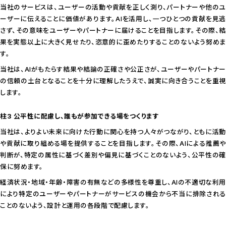
当社のサービスは、ユーザーの活動や貢献を正しく測り、パートナーや他のユ
ーザーに伝えることに価値があります。AIを活用し、一つひとつの貢献を見逃
さず、その意味をユーザーやパートナーに届けることを目指します。その際、結
果を実態以上に大きく見せたり、恣意的に歪めたりすることのないよう努めま
す。
当社は、AIがもたらす結果や結論の正確さや公正さが、ユーザーやパートナー
の信頼の土台となることを十分に理解したうえで、誠実に向き合うことを重視
します。
柱3 公平性に配慮し、誰もが参加できる場をつくります
当社は、よりよい未来に向けた行動に関心を持つ人々がつながり、ともに活動
や貢献に取り組める場を提供することを目指します。その際、AIによる推薦や
判断が、特定の属性に基づく差別や偏見に基づくことのないよう、公平性の確
保に努めます。
経済状況・地域・年齢・障害の有無などの多様性を尊重し、AIの不適切な利用
により特定のユーザーやパートナーがサービスの機会から不当に排除される
ことのないよう、設計と運用の各段階で配慮します。